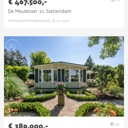
€ 467.500,-
De Meutelaer 21, Stellendam
Hameeteman Makelaardij, 18-07-2026
€ 389.000,-
146