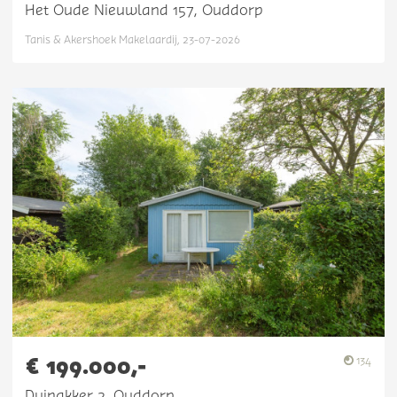
Het Oude Nieuwland 157, Ouddorp
Tanis & Akershoek Makelaardij, 23-07-2026
€ 199.000,-
134
Duinakker 2, Ouddorp