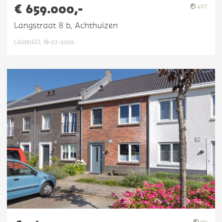
€ 659.000,-
497
Langstraat 8 b, Achthuizen
LiVastGO, 18-07-2026
110