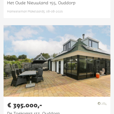
Het Oude Nieuwland 155, Ouddorp
Hameeteman Makelaardij, 08-08-2026
€ 395.000,-
284
De Toekomst 133, Ouddorp