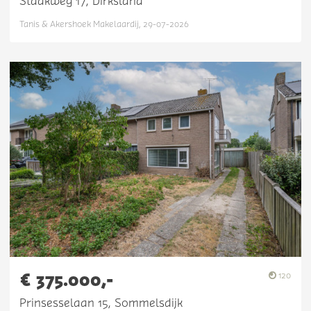
Staakweg 17, Dirksland
Tanis & Akershoek Makelaardij, 29-07-2026
€ 375.000,-
120
Prinsesselaan 15, Sommelsdijk