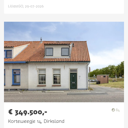
LiVastGO, 29-07-2026
€ 349.500,-
84
Korteweegje 14, Dirksland