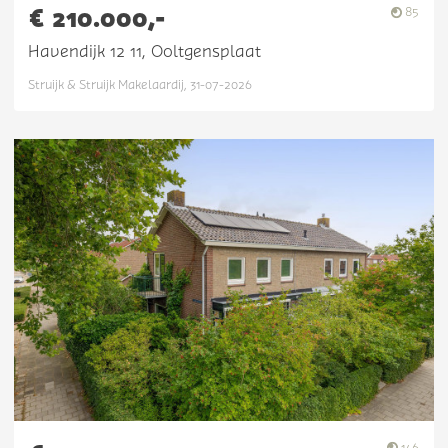
€ 210.000,-
85
Havendijk 12 11, Ooltgensplaat
Struijk & Struijk Makelaardij, 31-07-2026
146